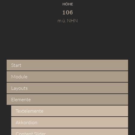
HÖHE
106
m ü. NHN
Start
Module
Layouts
Elemente
Textelemente
Akkordion
Content Slider