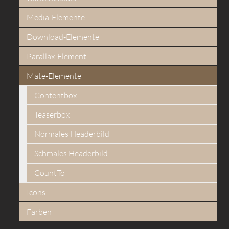
Media-Elemente
Download-Elemente
Parallax-Element
Mate-Elemente
Contentbox
Teaserbox
Normales Headerbild
Schmales Headerbild
CountTo
Icons
Farben