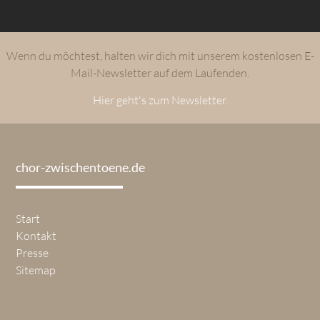
Wenn du möchtest, halten wir dich mit unserem kostenlosen E-
Mail-Newsletter auf dem Laufenden.
Hier geht's zum Newsletter.
chor-zwischentoene.de
Start
Kontakt
Presse
Sitemap