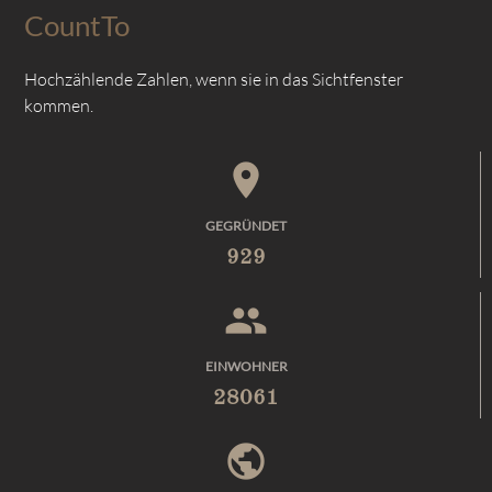
CountTo
Hochzählende Zahlen, wenn sie in das Sichtfenster
kommen.
place
GEGRÜNDET
929
people
EINWOHNER
28061
public