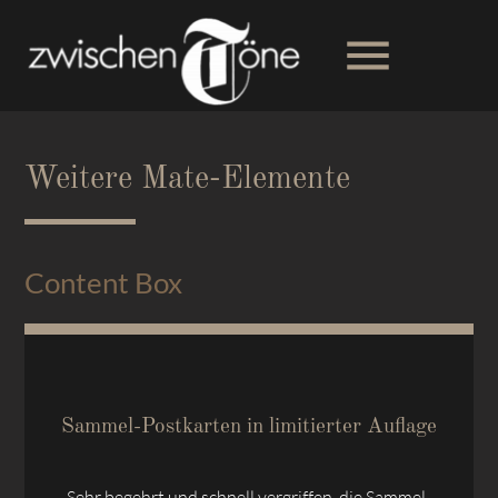
menu
Suchbegriffe
SUCHEN
Weitere Mate-Elemente
Content Box
Sammel-Postkarten in limitierter Auflage
Sehr begehrt und schnell vergriffen, die Sammel-