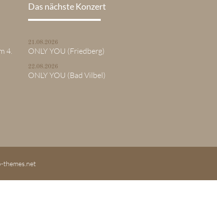
Das nächste Konzert
21.08.2026
m 4.
ONLY YOU (Friedberg)
22.08.2026
ONLY YOU (Bad Vilbel)
o-themes.net