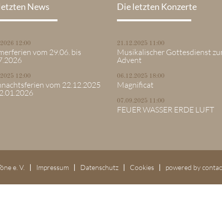
letzten News
Die letzten Konzerte
.2026 12:00
21.12.2025 11:00
erferien vom 29.06. bis
Musikalischer Gottesdienst zu
7.2026
Advent
.2025 12:00
06.12.2025 18:00
nachtsferien vom 22.12.2025
Magnificat
12.01.2026
07.09.2025 11:00
FEUER WASSER ERDE LUFT
öne e. V.
Impressum
Datenschutz
Cookies
powered by
conta