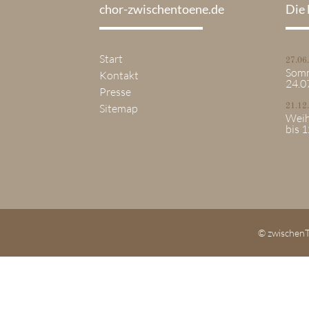
chor-zwischentoene.de
Die 
Start
27.06
Somm
Kontakt
24.0
Presse
Sitemap
21.12
Weih
bis 
© zwischenT